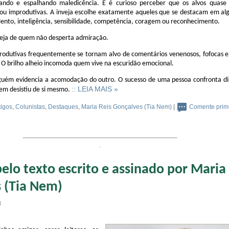
icando e espalhando maledicência. E é curioso perceber que os alvos quase
ou improdutivas. A inveja escolhe exatamente aqueles que se destacam em al
ento, inteligência, sensibilidade, competência, coragem ou reconhecimento.
eja de quem não desperta admiração.
 produtivas frequentemente se tornam alvo de comentários venenosos, fofocas e
 O brilho alheio incomoda quem vive na escuridão emocional.
guém evidencia a acomodação do outro. O sucesso de uma pessoa confronta d
:: LEIA MAIS »
em desistiu de si mesmo.
tigos
,
Colunistas
,
Destaques
,
Maria Reis Gonçalves (Tia Nem)
|
Comente prime
.
elo texto escrito e assinado por Maria
 (Tia Nem)
8