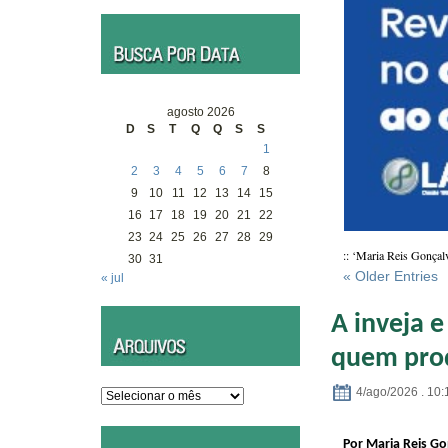
agosto 2026
D
S
T
Q
Q
S
S
1
2
3
4
5
6
7
8
9
10
11
12
13
14
15
16
17
18
19
20
21
22
23
24
25
26
27
28
29
:: ‘Maria Reis Gonçal
30
31
« Older Entries
« jul
A inveja 
quem pro
4/ago/2026 . 10:
Arquivos
Por Maria Reis Go