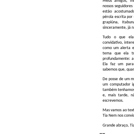
Meus amigos, min
nossos seguidore
estão acostumad
pérola escrita por
grapiúna, Itabu
sinceramente, já 
Tudo o que ela
convidativo, inte
como um alerta e
tema que ela t
profundamente: 
Ela faz um paral
sabemos que, quan
De posse de um mi
um computador ig
também tenhamos t
e, mais tarde, n
escrevemos.
Mas vamos ao text
Tia Nem nos convid
Grande abraço, Tia