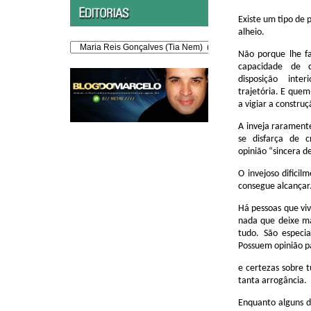
Existe um tipo de 
alheio.
Editorias
Não porque lhe fa
capacidade de c
disposição inte
trajetória. E quem
a vigiar a construç
A inveja raramente
se disfarça de c
opinião “sincera 
O invejoso dificil
consegue alcançar
Há pessoas que vi
nada que deixe ma
tudo. São especia
Possuem opinião p
e certezas sobre 
tanta arrogância.
Enquanto alguns d