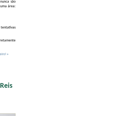
 nunca são
guma área:
 tentativas
iretamente
iro! »
 Reis