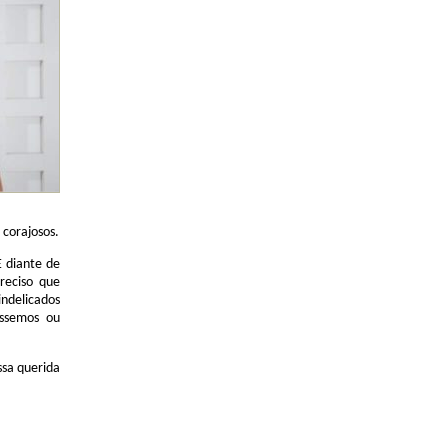
corajosos.
 diante de
reciso que
indelicados
issemos ou
ssa querida