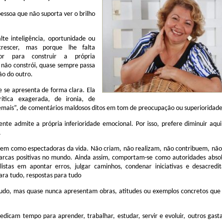
pessoa que não suporta ver o brilho
lte inteligência, oportunidade ou
rescer, mas porque lhe falta
rior para construir a própria
 não constrói, quase sempre passa
ão do outro.
 se apresenta de forma clara. Ela
rítica exagerada, de ironia, de
demais”, de comentários maldosos ditos em tom de preocupação ou superioridade
mente admite a própria inferioridade emocional. Por isso, prefere diminuir aqu
.
vem como espectadoras da vida. Não criam, não realizam, não contribuem, nã
rcas positivas no mundo. Ainda assim, comportam-se como autoridades absol
listas em apontar erros, julgar caminhos, condenar iniciativas e desacredit
ara tudo, respostas para tudo
tudo, mas quase nunca apresentam obras, atitudes ou exemplos concretos que
edicam tempo para aprender, trabalhar, estudar, servir e evoluir, outros gas