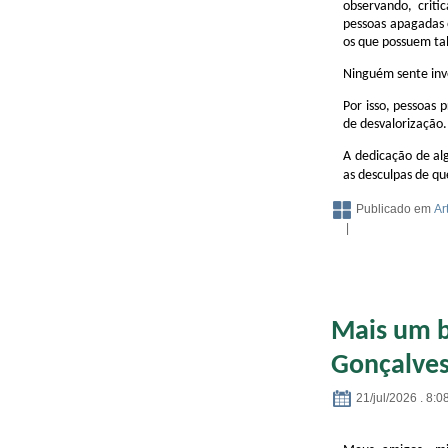
observando, crit
pessoas apagadas 
os que possuem tal
Ninguém sente inv
Por isso, pessoas
de desvalorização.
A dedicação de al
as desculpas de qu
Publicado em
Ar
|
Mais um b
Gonçalves
21/jul/2026 . 8:0