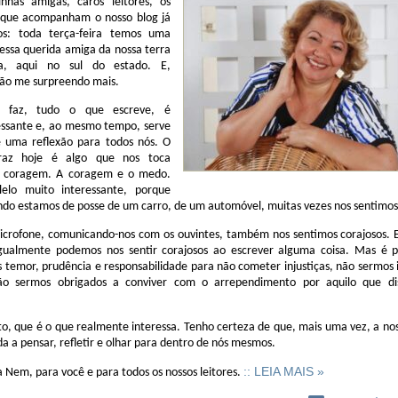
has amigas, caros leitores, os
s que acompanham o nosso blog já
os: toda terça-feira temos uma
 essa querida amiga da nossa terra
na, aqui no sul do estado. E,
não me surpreendo mais.
 faz, tudo o que escreve, é
ressante e, ao mesmo tempo, serve
 uma reflexão para todos nós. O
raz hoje é algo que nos toca
a coragem. A coragem e o medo.
elo muito interessante, porque
do estamos de posse de um carro, de um automóvel, muitas vezes nos sentimos 
crofone, comunicando-nos com os ouvintes, também nos sentimos corajosos. E
ualmente podemos nos sentir corajosos ao escrever alguma coisa. Mas é p
emor, prudência e responsabilidade para não cometer injustiças, não sermos 
ão sermos obrigados a conviver com o arrependimento por aquilo que d
o, que é o que realmente interessa. Tenho certeza de que, mais uma vez, a no
a a pensar, refletir e olhar para dentro de nós mesmos.
:: LEIA MAIS »
 Nem, para você e para todos os nossos leitores.