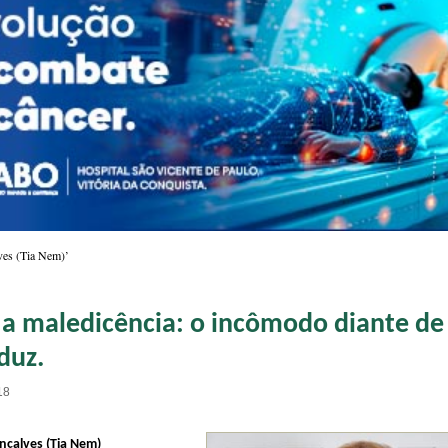
ves (Tia Nem)’
e a maledicência: o incômodo diante de
duz.
18
nçalves (Tia Nem)