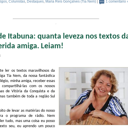
tigos
,
Colunistas
,
Destaques
,
Maria Reis Gonçalves (Tia Nem)
|
1 comentário 
.
de Itabuna: quanta leveza nos textos d
rida amiga. Leiam!
8
te ler os textos maravilhosos da
iga Tia Nem, da nossa fantástica
ilégio, minha amiga, receber essas
 compartilhá-las com os nossos
nas de Vitória da Conquista e da
 mas também de toda a região Sul
ito de levar as matérias do nosso
ra o programa de rádio. Nem
 ler tudo, mas uma coisa eu posso
texto seu, eu aprendo um pouco