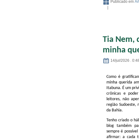
Publicado em
Ar
|
Tia Nem, 
minha que
14/jul/2026 . 0:4
Como é gratifican
minha querida am
Itabuna. É um priv
crônicas e poder
leitores, não ape
região Sudoeste,
da Bahia.
Tenho criado o háb
blog também pa
sempre é possível
afirmar: a cada 