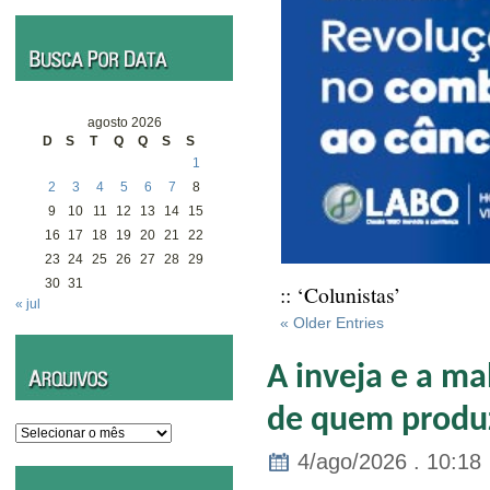
agosto 2026
D
S
T
Q
Q
S
S
1
2
3
4
5
6
7
8
9
10
11
12
13
14
15
16
17
18
19
20
21
22
23
24
25
26
27
28
29
30
31
:: ‘Colunistas’
« jul
« Older Entries
A inveja e a ma
de quem produ
Arquivos
4/ago/2026 . 10:18