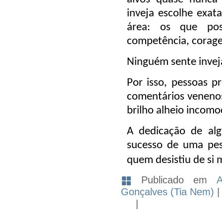
inveja escolhe exa
área: os que possu
competência, corag
Ninguém sente invej
Por isso, pessoas p
comentários venenoso
brilho alheio incom
A dedicação de al
sucesso de uma pes
quem desistiu de si
Publicado em
A
Gonçalves (Tia Nem)
|