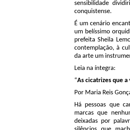
sensibilidade divi
conquistense.
É um cenário encant
um belíssimo orquid
prefeita Sheila Lem
contemplação, à cul
da arte um instrumen
Leia na íntegra:
“
As cicatrizes que a
Por Maria Reis Gonç
Há pessoas que car
marcas que nenhum 
deixadas por palav
silêncios que mac