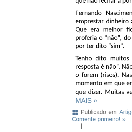
que não fechar a po
Fernando Nascime
emprestar dinheiro a
Que era melhor f
proferia o “não”, do
por ter dito “sim”.
Tenho dito muitos
resposta é não”. Nã
o forem (risos). Na
momento em que era
que dizer. Muitas ve
MAIS »
Publicado em
Arti
Comente primeiro! »
|