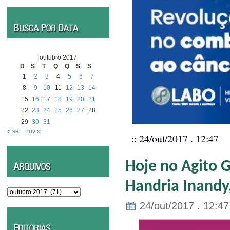
outubro 2017
D
S
T
Q
Q
S
S
1
2
3
4
5
6
7
8
9
10
11
12
13
14
15
16
17
18
19
20
21
22
23
24
25
26
27
28
29
30
31
« set
nov »
:: 24/out/2017 . 12:47
Hoje no Agito G
Handria Inandy
Arquivos
24/out/2017 . 12:47