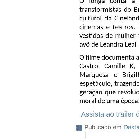
O longa conta a h
transformistas do B
cultural da Cinelân
cinemas e teatros.
vestidos de mulher f
avô de Leandra Leal.
O filme documenta ai
Castro, Camille K,
Marquesa e Brig
espetáculo, trazend
geração que revolu
moral de uma época
Assista ao trailer
Publicado em
Dest
|