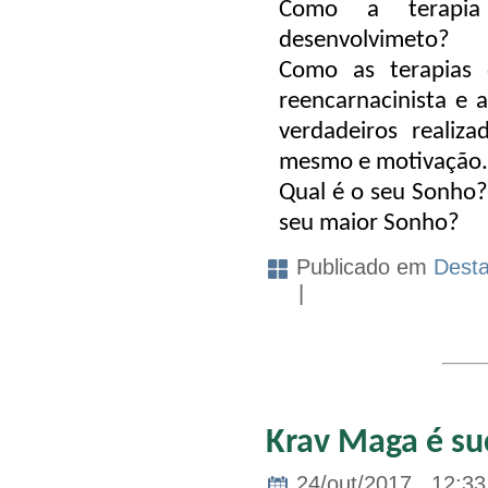
Como a terapia 
desenvolvimeto?
Como as terapias d
reencarnacinista e 
verdadeiros realiz
mesmo e motivação.
Qual é o seu Sonho? 
seu maior Sonho?
Publicado em
Dest
|
Krav Maga é su
24/out/2017 . 12:33