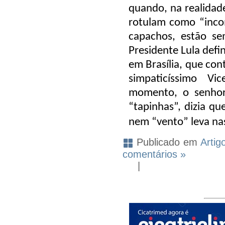
quando, na realidad
rotulam como “inco
capachos, estão se
Presidente Lula defi
em Brasília, que con
simpaticíssimo Vi
momento, o senhor 
“tapinhas”, dizia qu
nem “vento” leva nas
Publicado em
Artig
comentários »
|