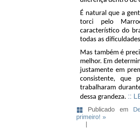
diferença dentro de
É natural que a gen
torci pelo Marro
característico do br
todas as dificuldades
Mas também é preci
melhor. Em determina
justamente em prem
consistente, que
trabalharam durant
:: 
dessa grandeza.
Publicado em
De
primeiro! »
|