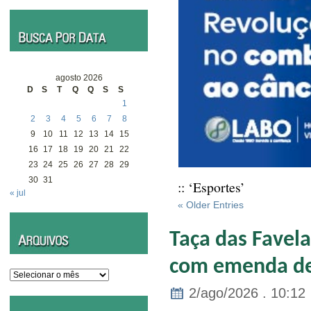
agosto 2026
D
S
T
Q
Q
S
S
1
2
3
4
5
6
7
8
9
10
11
12
13
14
15
16
17
18
19
20
21
22
23
24
25
26
27
28
29
30
31
:: ‘Esportes’
« jul
« Older Entries
Taça das Favel
com emenda des
Arquivos
2/ago/2026 . 10:12