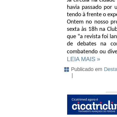
Já circula na cidad
havia passado por 
tendo à frente o exp
Ontem no nosso pro
sexta às 18h na Clu
que “a revista foi l
de debates na com
combatendo ou diver
LEIA MAIS »
Publicado em
Dest
|