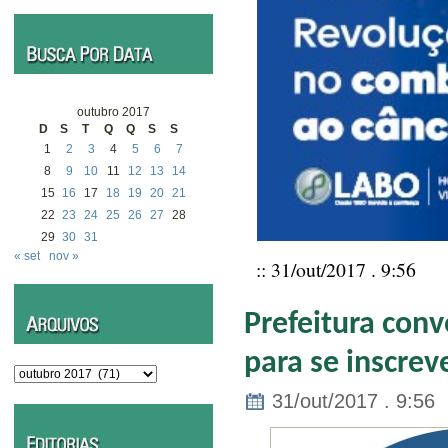
outubro 2017
D
S
T
Q
Q
S
S
1
2
3
4
5
6
7
8
9
10
11
12
13
14
15
16
17
18
19
20
21
22
23
24
25
26
27
28
29
30
31
« set
nov »
:: 31/out/2017 . 9:56
Prefeitura conv
para se inscre
Arquivos
31/out/2017 . 9:56