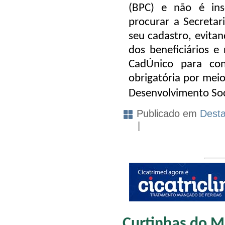
(BPC) e não é ins
procurar a Secretar
seu cadastro, evitan
dos beneficiários e
CadÚnico para co
obrigatória por mei
Desenvolvimento Soc
Publicado em
Dest
|
Curtinhas do M