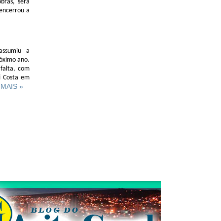
bras, será
encerrou a
assumiu a
róximo ano.
 falta, com
i Costa em
A MAIS »