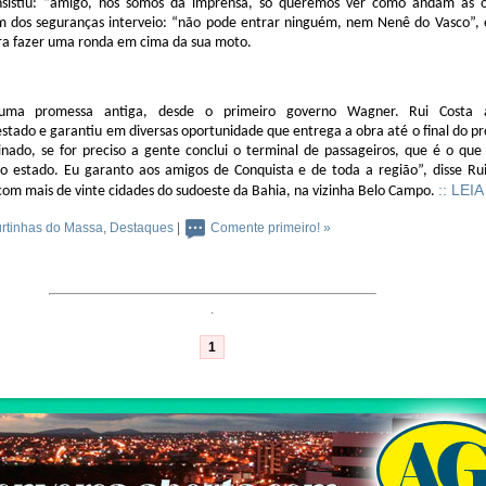
nsistiu: “amigo, nós somos da imprensa, só queremos ver como andam as o
m dos seguranças interveio: “não pode entrar ninguém, nem Nenê do Vasco”, 
ara fazer uma ronda em cima da sua moto.
uma promessa antiga, desde o primeiro governo Wagner. Rui Costa 
stado e garantiu em diversas oportunidade que entrega a obra até o final do p
nado, se for preciso a gente conclui o terminal de passageiros, que é o que
io estado. Eu garanto aos amigos de Conquista e de toda a região”, disse Ru
:: LEI
com mais de vinte cidades do sudoeste da Bahia, na vizinha Belo Campo.
rtinhas do Massa
,
Destaques
|
Comente primeiro! »
.
1