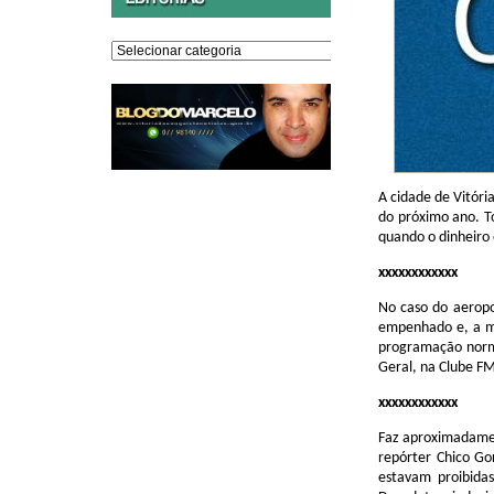
Editorias
A cidade de Vitóri
do próximo ano. T
quando o dinheiro 
xxxxxxxxxxxx
No caso do aeropo
empenhado e, a ma
programação norma
Geral, na Clube FM
xxxxxxxxxxxx
Faz aproximadamen
repórter Chico Go
estavam proibida