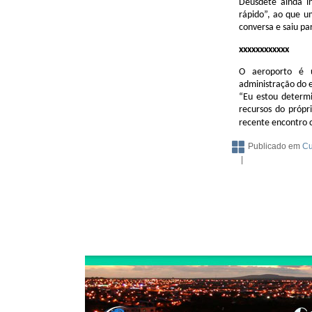
Deusdete ainda i
rápido”, ao que u
conversa e saiu p
xxxxxxxxxxxx
O aeroporto é 
administração do e
“Eu estou determi
recursos do própr
recente encontro 
Publicado em
Cu
|