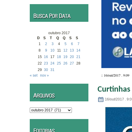
outubro 2017
D
S
T
Q
Q
S
S
1
2
3
4
5
6
7
8
9
10
11
12
13
14
15
16
17
18
19
20
21
22
23
24
25
26
27
28
29
30
31
:: 16/out/2017 . 9:09
« set
nov »
Curtinhas
16/out/2017 . 9:
Arquivos