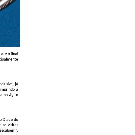
até o final
ncipalmente
clusive, já
cumprindo a
rama Agito
e Dias e do
as visitas
esculpem”.