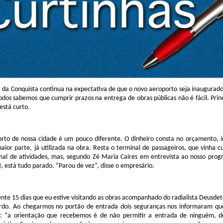
a da Conquista continua na expectativa de que o novo aeroporto seja inaugurado 
odos sabemos que cumprir prazos na entrega de obras públicas não é fácil. Pri
está curto.
rto de nossa cidade é um pouco diferente. O dinheiro consta no orçamento, in
ior parte, já utilizada na obra. Resta o terminal de passageiros, que vinha 
l de atividades, mas, segundo Zé Maria Caires em entrevista ao nosso prog
, está tudo parado. “Parou de vez”, disse o empresário.
te 15 dias que eu estive visitando as obras acompanhado do radialista Deusdet
rdo. Ao chegarmos no portão de entrada dois seguranças nos informaram que 
s: “a orientação que recebemos é de não permitir a entrada de ninguém, d