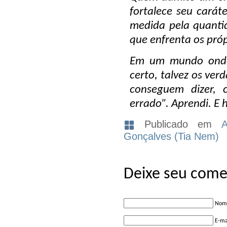
fortalece seu cará
medida pela quanti
que enfrenta os próp
Em um mundo onde
certo, talvez os ve
conseguem dizer,
errado”. Aprendi. E 
Publicado em
A
Gonçalves (Tia Nem)
Deixe seu come
Nome
E-ma