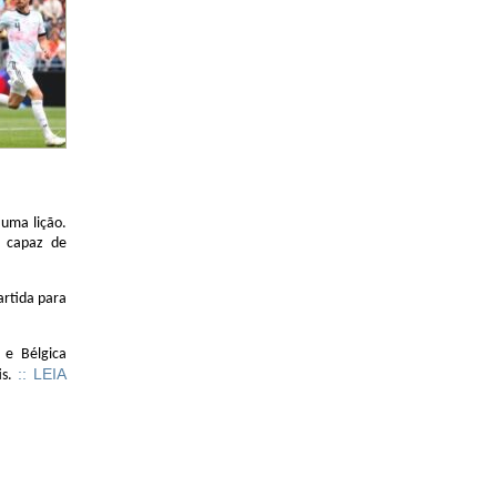
 uma lição.
, capaz de
artida para
 e Bélgica
:: LEIA
s.