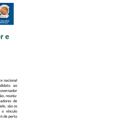
r e
te nacional
didato ao
governador
ão, reuniu-
eadores de
ele, são os
 o vínculo
m de perto