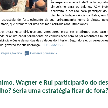
Às vésperas do feriado de 2 de Julho, dat
simbolismo para os baianos, ACM Ne
aproveita a ocasião para participar do 
desfile da Independência da Bahia, em S
a estratégia de fortalecimento da sua pré-campanha rumo à disputa pe
Estado, que promete ser uma das mais acirradas dos últimos anos.
ro, ACM Neto dirigiu-se aos vereadores presentes e afirmou que, caso s
ende criar um canal permanente de comunicação com os parlamentares munici
reivindicações e demandas das cidades do interior. Segundo ele, os vereadore
:: LEIA MAIS »
al governo sob sua liderança.
staques
,
Política
|
Comente primeiro! »
.
nimo, Wagner e Rui participarão do des
lho? Seria uma estratégia ficar de fora