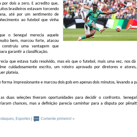
 por dois a zero. E acredito que,
itos brasileiros estavam torcendo
cana, até por um sentimento de
onhecimento ao futebol que vinha
ue o Senegal merecia aquele
 muito bem, marcou forte, atacou
construiu uma vantagem que
para garantir a classificação.
recia que estava tudo resolvido, mas eis que o futebol, mais uma vez, nos dá
lme cuidadosamente escrito, um roteiro aprovado por diretores e atores
er plateia.
e forma impressionante e marcou dois gols em apenas dois minutos, levando a p
as duas seleções tiveram oportunidades para decidir o confronto. Senegal
riaram chances, mas a definição parecia caminhar para a disputa por pênalti
staques
,
Esportes
|
Comente primeiro! »