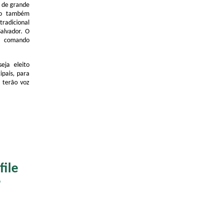
a de grande
to também
tradicional
alvador. O
lo comando
eja eleito
pais, para
s terão voz
file
?