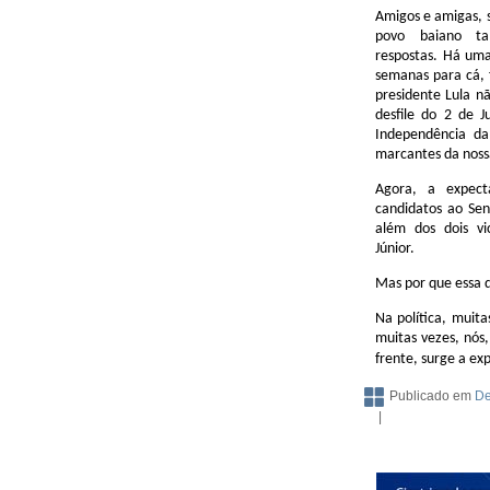
Amigos e amigas, s
povo baiano ta
respostas. Há uma
semanas para cá, 
presidente Lula nã
desfile do 2 de 
Independência d
marcantes da nossa
Agora, a expect
candidatos ao Se
além dos dois vi
Júnior.
Mas por que essa d
Na política, muit
muitas vezes, nós
frente, surge a exp
Publicado em
De
|