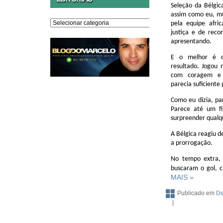
Seleção da Bélgica
assim como eu, mu
Editorias
pela equipe afri
justiça e de rec
apresentando.
E o melhor é q
resultado. Jogou
com coragem e 
parecia suficiente 
Como eu dizia, pa
Parece até um fi
surpreender qualqu
A Bélgica reagiu d
a prorrogação.
No tempo extra, 
buscaram o gol, c
MAIS »
Publicado em
De
|