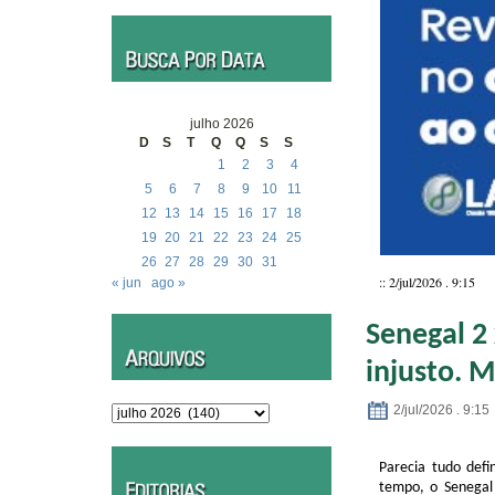
julho 2026
D
S
T
Q
Q
S
S
1
2
3
4
5
6
7
8
9
10
11
12
13
14
15
16
17
18
19
20
21
22
23
24
25
26
27
28
29
30
31
:: 2/jul/2026 . 9:15
« jun
ago »
Senegal 2 
injusto. 
2/jul/2026 . 9:15
Arquivos
Parecia tudo def
tempo, o Senegal