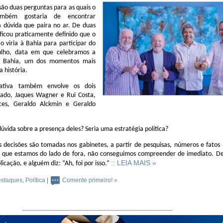
ão duas perguntas para as quais o
mbém gostaria de encontrar
 dúvida que paira no ar. De duas
ficou praticamente definido que o
o viria à Bahia para participar do
Julho, data em que celebramos a
a Bahia, um dos momentos mais
 história.
ativa também envolve os dois
nado, Jaques Wagner e Rui Costa,
ces, Geraldo Alckmin e Geraldo
úvida sobre a presença deles? Seria uma estratégia política?
as decisões são tomadas nos gabinetes, a partir de pesquisas, números e fatos
, que estamos do lado de fora, não conseguimos compreender de imediato. Dep
:: LEIA MAIS »
licação, e alguém diz: “Ah, foi por isso.”
staques
,
Política
|
Comente primeiro! »