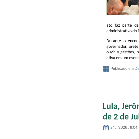
ato faz parte d
administrativo do 
Durante o encont
governador, pret
ouvir sugestões, 
ativa em um eventu
Publicado em
De
|
Lula, Jerô
de 2 de Ju
2/jul/2026 . 9:04