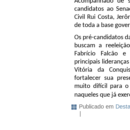
Acompanhado de s
candidatos ao Sena
Civil Rui Costa, Jer
de toda a base gover
Os pré-candidatos d
buscam a reeleiçã
Fabrício Falcão e
principais liderança
Vitória da Conqui
fortalecer sua pre
muito difícil para 
naqueles que já exe
Publicado em
Dest
|