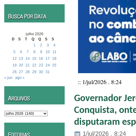
julho 2026
D
S
T
Q
Q
S
S
1
2
3
4
5
6
7
8
9
10
11
12
13
14
15
16
17
18
19
20
21
22
23
24
25
26
27
28
29
30
31
« jun
ago »
:: 1/jul/2026 . 8:24
Governador Jer
Conquista, onte
Arquivos
disputaram esp
1/jul/2026 . 8:24