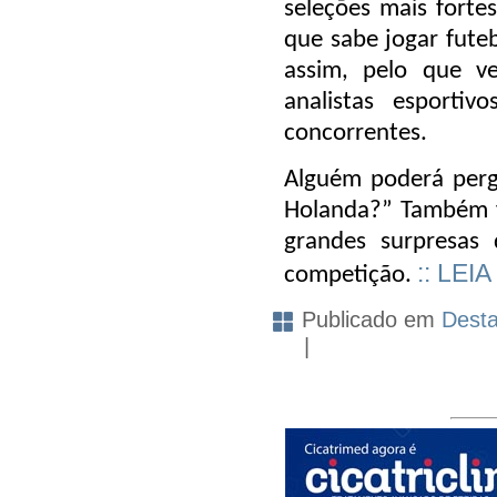
seleções mais forte
que sabe jogar futeb
assim, pelo que 
analistas esporti
concorrentes.
Alguém poderá perg
Holanda?” Também f
grandes surpresas
:: LEI
competição.
Publicado em
Dest
|