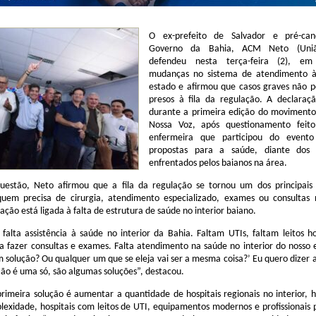
O ex-prefeito de Salvador e pré-can
Governo da Bahia, ACM Neto (União
defendeu nesta terça-feira (2), em 
mudanças no sistema de atendimento 
estado e afirmou que casos graves não p
presos à fila da regulação. A declaraçã
durante a primeira edição do movimento
Nossa Voz, após questionamento feit
enfermeira que participou do evento
propostas para a saúde, diante dos 
enfrentados pelos baianos na área.
uestão, Neto afirmou que a fila da regulação se tornou um dos principais
quem precisa de cirurgia, atendimento especializado, exames ou consultas 
ação está ligada à falta de estrutura de saúde no interior baiano.
falta assistência à saúde no interior da Bahia. Faltam UTIs, faltam leitos ho
ra fazer consultas e exames. Falta atendimento na saúde no interior do nosso 
 solução? Ou qualquer um que se eleja vai ser a mesma coisa?’ Eu quero dizer 
ão é uma só, são algumas soluções”, destacou.
rimeira solução é aumentar a quantidade de hospitais regionais no interior, h
lexidade, hospitais com leitos de UTI, equipamentos modernos e profissionais