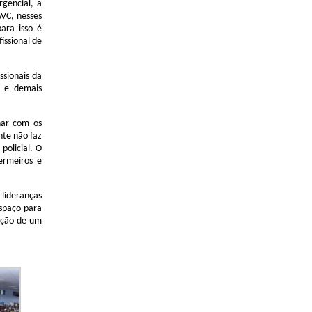
gencial, a
VC, nesses
ara isso é
issional de
ssionais da
s e demais
har com os
nte não faz
policial. O
ermeiros e
lideranças
spaço para
ução de um