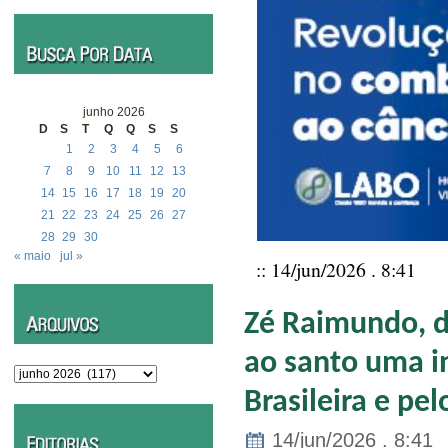
junho 2026
D
S
T
Q
Q
S
S
1
2
3
4
5
6
7
8
9
10
11
12
13
14
15
16
17
18
19
20
21
22
23
24
25
26
27
28
29
30
« maio
jul »
:: 14/jun/2026 . 8:41
Zé Raimundo, d
ao santo uma in
Arquivos
Brasileira e pe
14/jun/2026 . 8:41