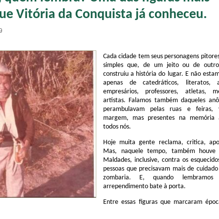
que Vitória da Conquista já conheceu.
9
Cada cidade tem seus personagens pitore
simples que, de um jeito ou de outr
construiu a história do lugar. E não esta
apenas de catedráticos, literatos, 
empresários, professores, atletas, 
artistas. Falamos também daqueles an
perambulavam pelas ruas e feiras, 
margem, mas presentes na memória a
todos nós.
Hoje muita gente reclama, critica, apo
Mas, naquele tempo, também houve 
Maldades, inclusive, contra os esquecido
pessoas que precisavam mais de cuidado
zombaria. E, quando lembramos 
arrependimento bate à porta.
Entre essas figuras que marcaram époc