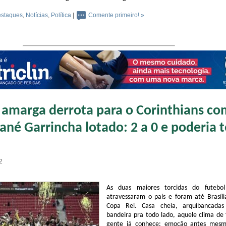
staques
,
Notícias
,
Política
|
Comente primeiro! »
amarga derrota para o Corinthians co
ané Garrincha lotado: 2 a 0 e poderia t
2
As duas maiores torcidas do futebol 
atravessaram o país e foram até Brasíli
Copa Rei. Casa cheia, arquibancadas
bandeira pra todo lado, aquele clima de 
gente já conhece: emoção antes mesm