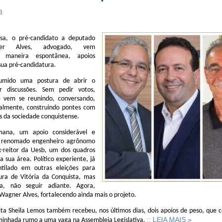
3
osa, o pré-candidato a deputado
ner Alves, advogado, vem
e maneira espontânea, apoios
sua pré-candidatura.
umido uma postura de abrir o
r discussões. Sem pedir votos,
e vem se reunindo, conversando,
palmente, construindo pontes com
s da sociedade conquistense.
mana, um apoio considerável e
 do renomado engenheiro agrônomo
x-reitor da Uesb, um dos quadros
 sua área. Político experiente, já
tilado em outras eleições para
tura de Vitória da Conquista, mas
ca, não seguir adiante. Agora,
Wagner Alves, fortalecendo ainda mais o projeto.
ita Sheila Lemos também recebeu, nos últimos dias, dois apoios de peso, que
:: LEIA MAIS »
inhada rumo a uma vaga na Assembleia Legislativa.