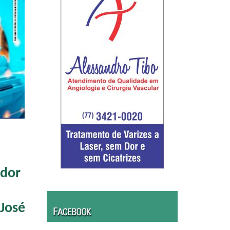
ador
José