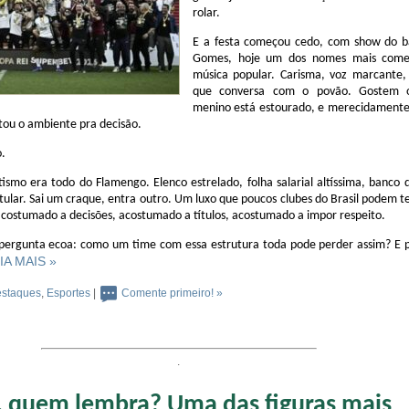
rolar.
E a festa começou cedo, com show do b
Gomes, hoje um dos nomes mais come
música popular. Carisma, voz marcante, 
que conversa com o povão. Gostem 
menino está estourado, e merecidamente
tou o ambiente pra decisão.
.
tismo era todo do Flamengo. Elenco estrelado, folha salarial altíssima, banco 
tular. Sai um craque, entra outro. Um luxo que poucos clubes do Brasil podem te
acostumado a decisões, acostumado a títulos, acostumado a impor respeito.
pergunta ecoa: como um time com essa estrutura toda pode perder assim? E 
EIA MAIS »
staques
,
Esportes
|
Comente primeiro! »
.
quem lembra? Uma das figuras mais