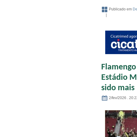
Publicado em
De
|
Flamengo 
Estádio M
sido mais
2/fev/2026 . 20:2