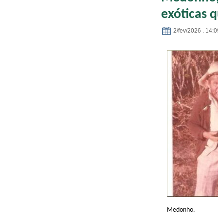
exóticas 
2/fev/2026 . 14:0
Medonho.