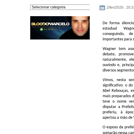
Editorias
2/fev/2026 . 20:3
De forma silenci
estadual Wag
conseguindo, d
importantes para 
Wagner tem ass
debate, promove
naturalmente, el
ouvindo e, princi
diversos segmento
Vimos, nesta se
significativo: o
Abel Rebouças, e
mais preparados da
teve o nome ven
disputar a Prefei
preferiu, à épo
apertou a mão de 
O esposo da prefe
somarão nessa cam