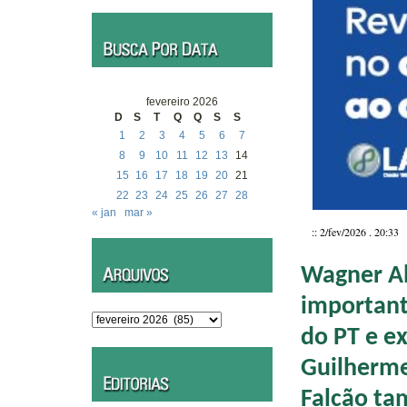
fevereiro 2026
D
S
T
Q
Q
S
S
1
2
3
4
5
6
7
8
9
10
11
12
13
14
15
16
17
18
19
20
21
22
23
24
25
26
27
28
« jan
mar »
:: 2/fev/2026 . 20:33
Wagner Al
importante
Arquivos
do PT e e
Guilherme
Falcão t