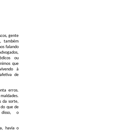
scos, gente
o, também
mos falando
advogados,
médicos ou
ônimos que
vivendo à
fetiva de
nta erros.
maldades.
s da sorte,
 do que de
disso, o
a, havia o