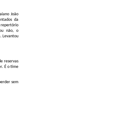
aiano João
ntados da
repertório
ou não, o
. Levantou
de reservas
r. É o time
perder sem