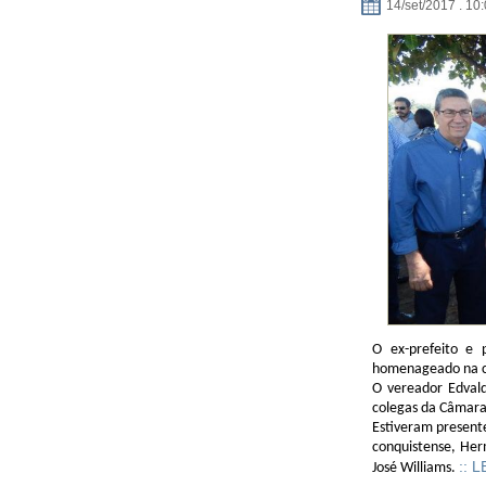
14/set/2017 . 10
O ex-prefeito e p
homenageado na c
O vereador Edvald
colegas da Câmara
Estiveram presente
conquistense, Her
:: 
José Williams.