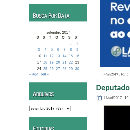
setembro 2017
D
S
T
Q
Q
S
S
1
2
3
4
5
6
7
8
9
10
11
12
13
14
15
16
17
18
19
20
21
22
23
24
25
26
27
28
29
30
:: 14/set/2017 . 10:17
« ago
out »
Deputado 
14/set/2017 . 10
Arquivos