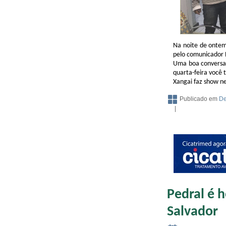
Na noite de ontem 
pelo comunicador 
Uma boa conversa 
quarta-feira você 
Xangai faz show n
Publicado em
De
|
Pedral é
Salvador