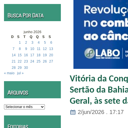
junho 2026
D
S
T
Q
Q
S
S
1
2
3
4
5
6
7
8
9
10
11
12
13
14
15
16
17
18
19
20
21
22
23
24
25
26
27
28
29
30
« maio
jul »
Vitória da Con
Sertão da Bahia
Geral, às sete d
Arquivos
2/jun/2026 . 17:17