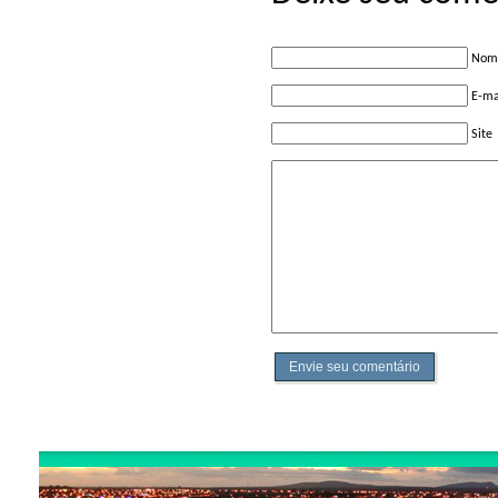
Nome
E-ma
Site
Envie seu comentário