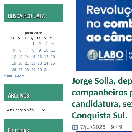
julho 2026
D
S
T
Q
Q
S
S
1
2
3
4
5
6
7
8
9
10
11
12
13
14
15
16
17
18
19
20
21
22
23
24
25
26
27
28
29
30
31
« jun
ago »
Jorge Solla, de
companheiros p
candidatura, se
Arquivos
Conquista Sul.
7/jul/2026 . 9:49