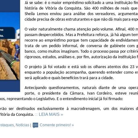
Já se sabe: é o maior empréstimo solicitado a uma instituição fi
história de Vitória da Conquista. São
400 milhões de reais
que 
Sheila Lemos enviou para análise dos vereadores, argument
cidade precisa de obras estruturantes e que não dá mais para esp
O valor naturalmente chama atenção pelo volume. Afinal, 400 m
passam despercebidos. Mas a Prefeitura reforça, já há algum te
recorre ao empréstimo porque
tem capacidade de endividamen
trata de um pedido informal, de conversa de gabinete com 
banco, como muitos imaginam. Todo o processo passa por critéri
rigorosos, estudos, análises e, por fim, autorização da instituição 
O projeto já foi votado e está sob os olhares atentos dos 23 
enquanto a população acompanha, querendo entender como es
será aplicado e quais benefícios trará para a cidade.
Antecipando questionamentos, naturais diante de uma oper
porte, o presidente da Câmara,
Ivan Cordeiro
, esteve reu
os, representando o Legislativo. E o entendimento inicial já foi firmado:
erão ser destinados exclusivamente à macrodrenagem
, um dos maiores d
:: LEIA MAIS »
Vitória da Conquista.
staques
,
Notícias
|
Comente primeiro! »