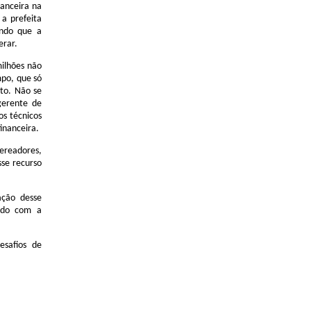
nanceira na
a prefeita
ando que a
erar.
ilhões não
mpo, que só
to
. Não se
gerente de
os técnicos
financeira.
vereadores,
se recurso
ação desse
nido com a
esafios de