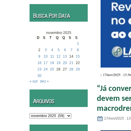
novembro 2025
D
S
T
Q
Q
S
S
1
2
3
4
5
6
7
8
9
10
11
12
13
14
15
16
17
18
19
20
21
22
23
24
25
26
27
28
29
:: 17/nov/2025 . 13:36
30
« out
dez »
“Já conve
devem ser
macrodren
Arquivos
17/nov/2025 . 13