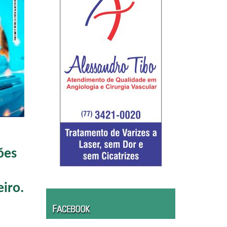
ões
iro.