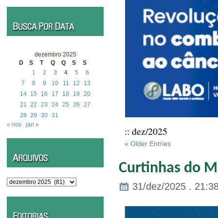
dezembro 2025
D
S
T
Q
Q
S
S
1
2
3
4
5
6
7
8
9
10
11
12
13
14
15
16
17
18
19
20
21
22
23
24
25
26
27
28
29
30
31
« nov
jan »
:: dez/2025
« Older Entries
Curtinhas do M
Arquivos
31/dez/2025 . 21:3