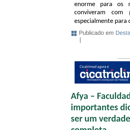
enorme para os m
conviveram com p
especialmente para o
Publicado em
Dest
|
Afya – Faculda
importantes di
ser um verdadei