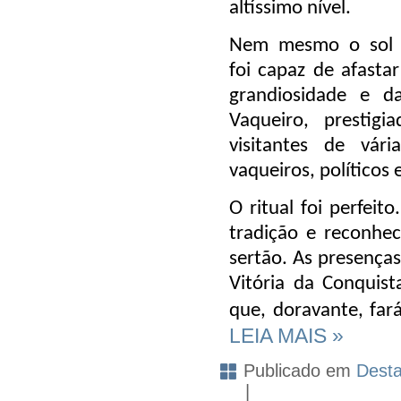
altíssimo nível.
Nem mesmo o sol 
foi capaz de afasta
grandiosidade e 
Vaqueiro
, prestig
visitantes de vár
vaqueiros, políticos 
O ritual foi perfeit
tradição e reconhe
sertão. As presença
Vitória da Conquis
que, doravante, far
LEIA MAIS »
Publicado em
Dest
|