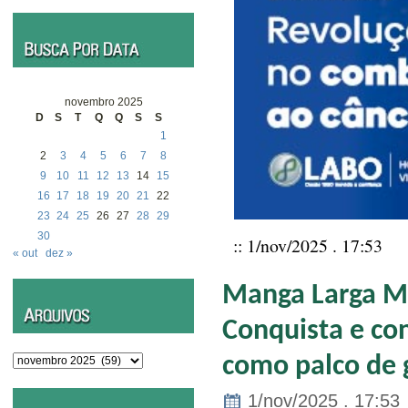
novembro 2025
D
S
T
Q
Q
S
S
1
2
3
4
5
6
7
8
9
10
11
12
13
14
15
16
17
18
19
20
21
22
23
24
25
26
27
28
29
30
:: 1/nov/2025 . 17:53
« out
dez »
Manga Larga Ma
Conquista e co
Arquivos
como palco de 
1/nov/2025 . 17:53