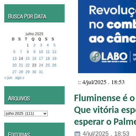
julho 2025
D
S
T
Q
Q
S
S
1
2
3
4
5
6
7
8
9
10
11
12
13
14
15
16
17
18
19
20
21
22
23
24
25
26
27
28
29
30
31
« jun
ago »
:: 4/jul/2025 . 18:53
Fluminense é o
Que vitória esp
Arquivos
esperar o Palme
4/jul/2025 . 18:53