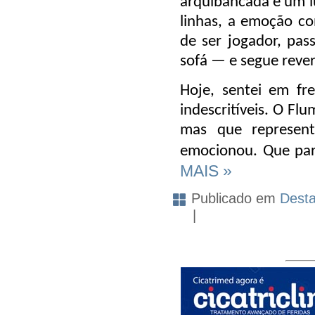
arquibancada é um l
linhas, a emoção co
de ser jogador, pass
sofá — e segue reve
Hoje, sentei em fr
indescritíveis. O F
mas que represe
emocionou. Que par
MAIS »
Publicado em
Dest
|