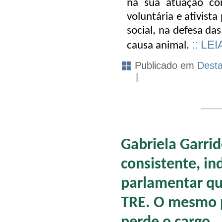
na sua atuação co
voluntária e ativista
social, na defesa d
:: LE
causa animal.
Publicado em
Dest
|
Gabriela Garri
consistente, i
parlamentar qu
TRE. O mesmo 