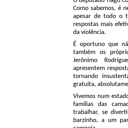
O deputado Tiago Co
Como sabemos, é nec
apesar de todo o t
respostas mais efet
da violência.
É oportuno que nã
também os própri
Jerônimo Rodrig
apresentem resposta
tornando insustent
gratuita, absolutam
Vivemos num estado d
famílias das cam
trabalhar, se diver
barzinho, a um pa