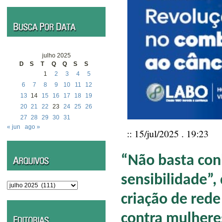
julho 2025
D
S
T
Q
Q
S
S
1
2
3
4
5
6
7
8
9
10
11
12
13
14
15
16
17
18
19
20
21
22
23
24
25
26
27
28
29
30
31
« jun
ago »
:: 15/jul/2025 . 19:23
“Não basta conh
sensibilidade”,
Arquivos
criação de rede
contra mulhere