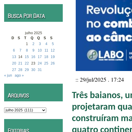
julho 2025
D
S
T
Q
Q
S
S
1
2
3
4
5
6
7
8
9
10
11
12
13
14
15
16
17
18
19
20
21
22
23
24
25
26
27
28
29
30
31
« jun
ago »
:: 29/jul/2025 . 17:24
Três baianos, u
projetaram qua
Arquivos
construíram ma
quatro contine