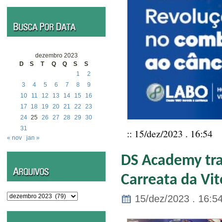
dezembro 2023
D
S
T
Q
Q
S
S
1
2
3
4
5
6
7
8
9
10
11
12
13
14
15
16
17
18
19
20
21
22
23
24
25
26
27
28
29
30
31
:: 15/dez/2023 . 16:54
« nov
jan »
DS Academy tra
Carreata da Vit
Arquivos
15/dez/2023 . 16:5