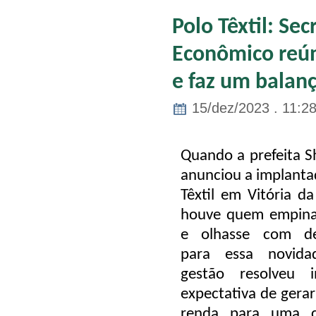
Polo Têxtil: Se
Econômico reún
e faz um balanç
15/dez/2023 . 11:2
Quando a prefeita S
anunciou a implanta
Têxtil em Vitória da
houve quem empinas
e olhasse com de
para essa novid
gestão resolveu i
expectativa de gera
renda para uma c