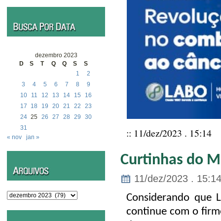
dezembro 2023
D
S
T
Q
Q
S
S
1
2
3
4
5
6
7
8
9
10
11
12
13
14
15
16
17
18
19
20
21
22
23
24
25
26
27
28
29
30
31
:: 11/dez/2023 . 15:14
« nov
jan »
Curtinhas do M
11/dez/2023 . 15:1
Arquivos
Considerando que L
continue com o firm