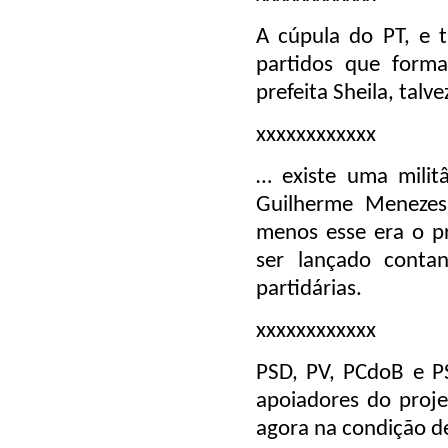
A cúpula do PT, e 
partidos que form
prefeita Sheila, talv
xxxxxxxxxxxx
… existe uma milit
Guilherme Menezes 
menos esse era o p
ser lançado conta
partidárias.
xxxxxxxxxxxx
PSD, PV, PCdoB e PS
apoiadores do proje
agora na condição de