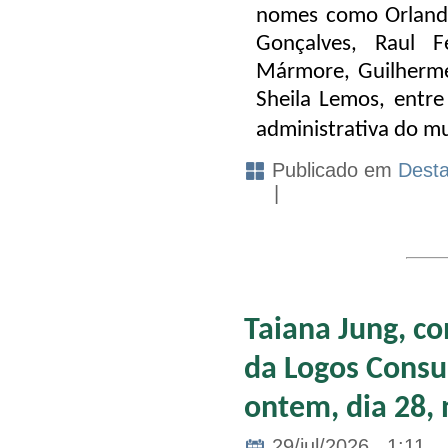
nomes como Orlando 
Gonçalves, Raul F
Mármore, Guilherme
Sheila Lemos, entre
administrativa do mu
Publicado em
Dest
|
Taiana Jung, co
da Logos Consul
ontem, dia 28, 
29/jul/2026 . 1:11