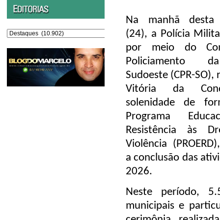
Na manhã desta s
Editorias
(24), a Polícia Milit
por meio do Co
Policiamento d
Sudoeste (CPR-SO), r
Vitória da Con
solenidade de fo
Programa Educa
Resistência às D
Violência (PROERD)
a conclusão das ativ
2026.
Neste período, 5.
municipais e partic
cerimônia, realizad