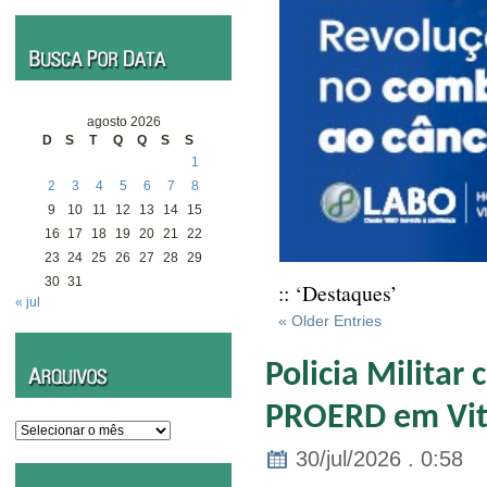
agosto 2026
D
S
T
Q
Q
S
S
1
2
3
4
5
6
7
8
9
10
11
12
13
14
15
16
17
18
19
20
21
22
23
24
25
26
27
28
29
30
31
:: ‘Destaques’
« jul
« Older Entries
Policia Militar 
PROERD em Vitó
Arquivos
30/jul/2026 . 0:58