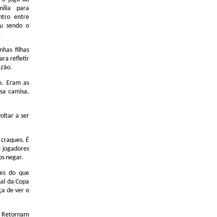
ília para
ntro entre
ou sendo o
.
has filhas
ra refletir
azão.
o. Eram as
ssa camisa,
oltar a ser
 craques. É
m jogadores
os negar.
tes do que
nal da Copa
ça de ver o
s. Retornam