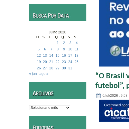
julho 2026
D
S
T
Q
Q
S
S
1
2
3
4
5
6
7
8
9
10
11
12
13
14
15
16
17
18
19
20
21
22
23
24
25
26
27
28
29
30
31
« jun
ago »
“O Brasil 
futebol”, 
6/jul/2026 . 9:58
Arquivos