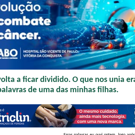
volta a ficar dividido. O que nos unia er
palavras de uma das minhas filhas.
Essas palavras eu ouvi ontem, logo após