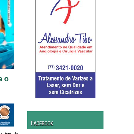
a o
 o jogo do