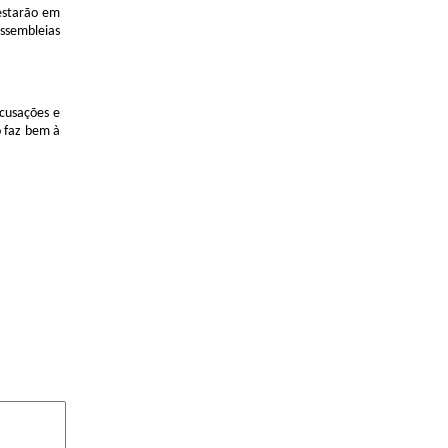
 estarão em
ssembleias
acusações e
o faz bem à