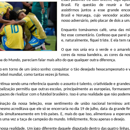
Brasil. Fiz questão de reunir a fam
assistirmos juntos a esse grande enco
Brasil e Noruega, cujo vencedor acab
nosso adversário, pelo placar de dois a um
Enquanto tomávamos café, uma das min
fez esse comentário. Confesso que parei pa
e, naturalmente, fiquei triste. E ela tem r
O que nos unia era o verde e o amarel
cores da nossa bandeira, as cores da no
a do Mundo, pareciam falar mais alto do que qualquer outra diferença.
do em torno de um único sonho: conquistar o tão desejado hexacampeonato e v
tebol mundial, como tantas vezes já fomos.
ntinua sendo uma referência quando o assunto é talento, criatividade e grandes
balização permitiu que outras escolas, principalmente as europeias, formasse
apazes de rivalizar com o futebol brasileiro. Isso é uma realidade que não podem
nação da nossa Seleção, esse sentimento de união nacional terminou an
smo acreditava que ele só se encerraria no dia 19 de julho, data da grande fi
da simultaneamente em três países. E, mais do que isso, alimentava a esperan
is uma vez a taça de campeão do mundo. Infelizmente, ficou apenas o desejo.
nossa realidade. Um jogo diferente daquele disputado dentro das quatro linha