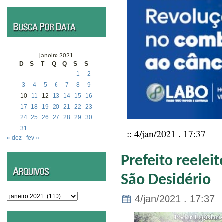
janeiro 2021
D
S
T
Q
Q
S
S
1
2
3
4
5
6
7
8
9
10
11
12
13
14
15
16
17
18
19
20
21
22
23
24
25
26
27
28
29
30
31
:: 4/jan/2021 . 17:37
« dez
fev »
Prefeito reele
São Desidério
Arquivos
4/jan/2021 . 17:37