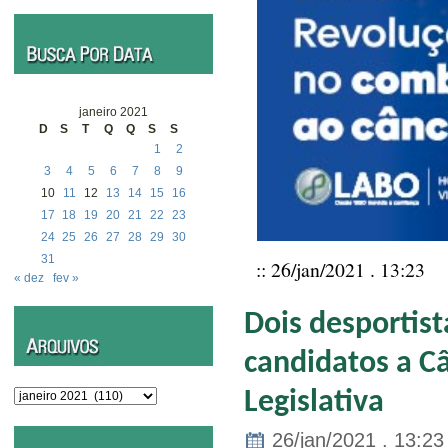
janeiro 2021
D
S
T
Q
Q
S
S
1
2
3
4
5
6
7
8
9
10
11
12
13
14
15
16
17
18
19
20
21
22
23
24
25
26
27
28
29
30
31
:: 26/jan/2021 . 13:23
« dez
fev »
Dois desportis
candidatos a C
Arquivos
Legislativa
26/jan/2021 . 13:23