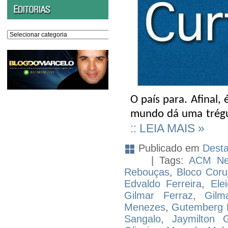
Editorias
O país para. Afinal,
mundo dá uma trégua
:: LEIA MAIS »
Publicado em
Dest
| Tags:
ACM Ne
Rebouças
,
Bloco Coru
Edvaldo Ferreira
,
Ele
Gilmar Ferraz
,
Gil
Menezes
,
Gutemberg
Sangalo
,
Jaymilton 