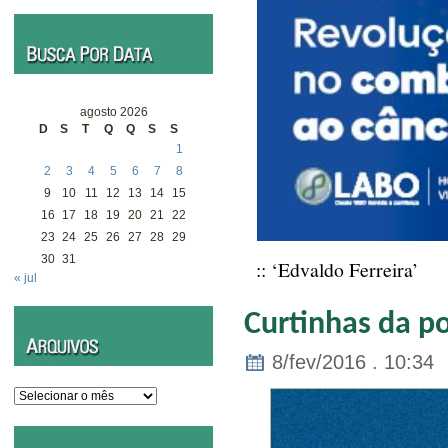
agosto 2026
D
S
T
Q
Q
S
S
1
2
3
4
5
6
7
8
9
10
11
12
13
14
15
16
17
18
19
20
21
22
23
24
25
26
27
28
29
30
31
:: ‘Edvaldo Ferreira’
« jul
Curtinhas da po
8/fev/2016 . 10:34
Arquivos