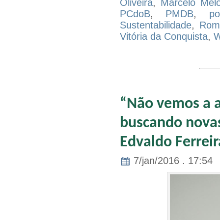
Oliveira
,
Marcelo Mel
PCdoB
,
PMDB
,
po
Sustentabilidade
,
Romi
Vitória da Conquista
,
W
“Não vemos a a
buscando novas 
Edvaldo Ferreir
7/jan/2016 . 17:54