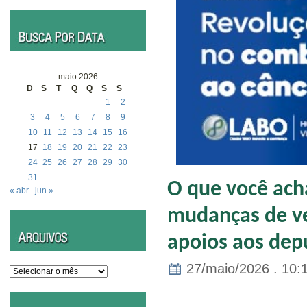
maio 2026
D
S
T
Q
Q
S
S
1
2
3
4
5
6
7
8
9
10
11
12
13
14
15
16
17
18
19
20
21
22
23
24
25
26
27
28
29
30
31
O que você ach
« abr
jun »
mudanças de ve
apoios aos dep
27/maio/2026 . 10:
Arquivos