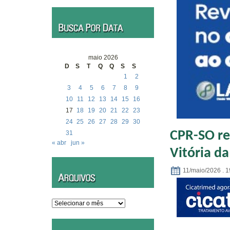
maio 2026
D
S
T
Q
Q
S
S
1
2
3
4
5
6
7
8
9
10
11
12
13
14
15
16
17
18
19
20
21
22
23
24
25
26
27
28
29
30
CPR-SO re
31
« abr
jun »
Vitória da
11/maio/2026 . 1
Arquivos