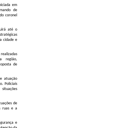
niciada em
omando de
do coronel
uirá até o
tratégicas
a cidade e
 realizadas
a região,
roposta de
ge atuação
. Policiais
 situações
tuações de
s ruas e a
egurança e
utenção da