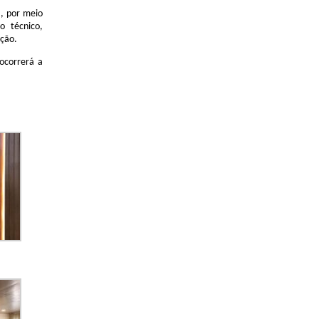
a, por meio
io técnico,
ação.
ocorrerá a