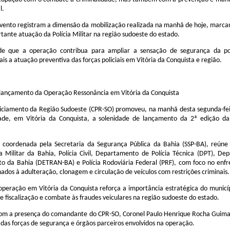
l.
evento registram a dimensão da mobilização realizada na manhã de hoje, marcan
ante atuação da Polícia Militar na região sudoeste do estado.
de que a operação contribua para ampliar a sensação de segurança da p
ais a atuação preventiva das forças policiais em Vitória da Conquista e região.
ançamento da Operação Ressonância em Vitória da Conquista
ciamento da Região Sudoeste (CPR-SO) promoveu, na manhã desta segunda-feir
dade, em Vitória da Conquista, a solenidade de lançamento da 2ª edição d
 coordenada pela Secretaria da Segurança Pública da Bahia (SSP-BA), reúne
ia Militar da Bahia, Polícia Civil, Departamento de Polícia Técnica (DPT), D
ito da Bahia (DETRAN-BA) e Polícia Rodoviária Federal (PRF), com foco no en
nados à adulteração, clonagem e circulação de veículos com restrições criminais.
peração em Vitória da Conquista reforça a importância estratégica do municí
e fiscalização e combate às fraudes veiculares na região sudoeste do estado.
om a presença do comandante do CPR-SO, Coronel Paulo Henrique Rocha Guima
das forças de segurança e órgãos parceiros envolvidos na operação.