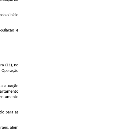
do o início
opulação e
a (11), no
a Operação
 a atuação
epartamento
frentamento
pio para as
rães, além