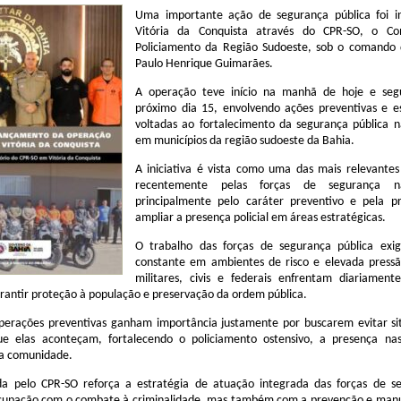
Uma importante ação de segurança pública foi i
Vitória da Conquista através do CPR-SO, o C
Policiamento da Região Sudoeste, sob o comando 
Paulo Henrique Guimarães
.
A operação teve início na manhã de hoje e seg
próximo dia 15, envolvendo ações preventivas e es
voltadas ao fortalecimento da segurança pública n
em municípios da região sudoeste da Bahia.
A iniciativa é vista como uma das mais relevantes
recentemente pelas forças de segurança n
principalmente pelo caráter preventivo e pela p
ampliar a presença policial em áreas estratégicas.
O trabalho das forças de segurança pública exi
constante em ambientes de risco e elevada pressão
militares, civis e federais enfrentam diariamente
rantir proteção à população e preservação da ordem pública.
perações preventivas ganham importância justamente por buscarem evitar si
que elas aconteçam, fortalecendo o policiamento ostensivo, a presença na
a comunidade.
a pelo CPR-SO reforça a estratégia de atuação integrada das forças de s
cupação com o combate à criminalidade, mas também com a prevenção e man