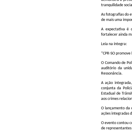
tranquilidade socia
As fotografias do 
de mais uma import
A expectativa é 
fortalecer ainda m
Leia na íntegra:
“CPR-SO promove l
O Comando de Poli
auditório da uni
Ressonância.
A ação integrada,
conjunta da Políc
Estadual de Trâns
aos crimes relacio
O lançamento da o
ações integradas d
O evento contou c
de representantes 