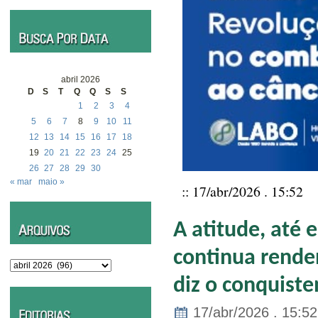
abril 2026
D
S
T
Q
Q
S
S
1
2
3
4
5
6
7
8
9
10
11
12
13
14
15
16
17
18
19
20
21
22
23
24
25
26
27
28
29
30
« mar
maio »
:: 17/abr/2026 . 15:52
A atitude, até 
continua rende
Arquivos
diz o conquiste
17/abr/2026 . 15:52