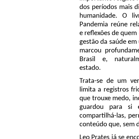
dos períodos mais di
humanidade. O li
Pandemia
reúne rela
e reflexões de quem 
gestão da saúde e
marcou profundam
Brasil e, natura
estado.
Trata-se de um ver
limita a registros f
que trouxe medo, in
guardou para si e
compartilhá-las, pe
conteúdo que, sem dú
Leo Prates já se enc