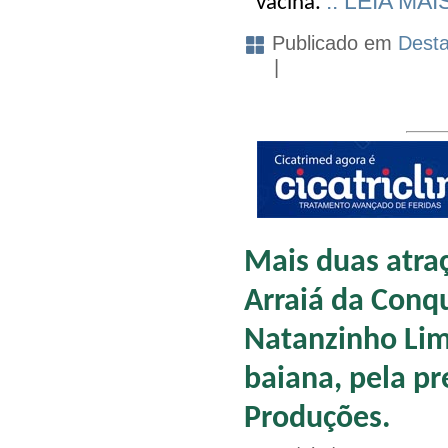
:: LEIA MAI
vacina.
Publicado em
Dest
|
Mais duas atra
Arraiá da Conqu
Natanzinho Lim
baiana, pela pr
Produções.