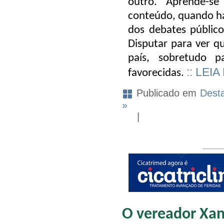
outro. Aprende-s
conteúdo, quando há 
dos debates públicos
Disputar para ver q
país, sobretudo 
:: LEIA
favorecidas.
Publicado em
Dest
»
|
O vereador Xan