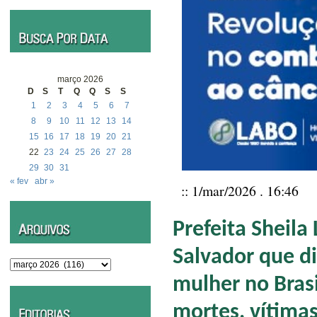
março 2026
D
S
T
Q
Q
S
S
1
2
3
4
5
6
7
8
9
10
11
12
13
14
15
16
17
18
19
20
21
22
23
24
25
26
27
28
29
30
31
« fev
abr »
:: 1/mar/2026 . 16:46
Prefeita Sheila
Salvador que di
Arquivos
mulher no Bras
mortes, vítimas