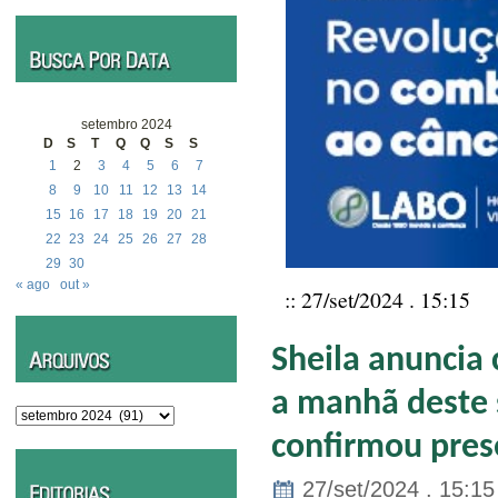
setembro 2024
D
S
T
Q
Q
S
S
1
2
3
4
5
6
7
8
9
10
11
12
13
14
15
16
17
18
19
20
21
22
23
24
25
26
27
28
29
30
« ago
out »
:: 27/set/2024 . 15:15
Sheila anuncia
a manhã deste 
Arquivos
confirmou pres
27/set/2024 . 15:15