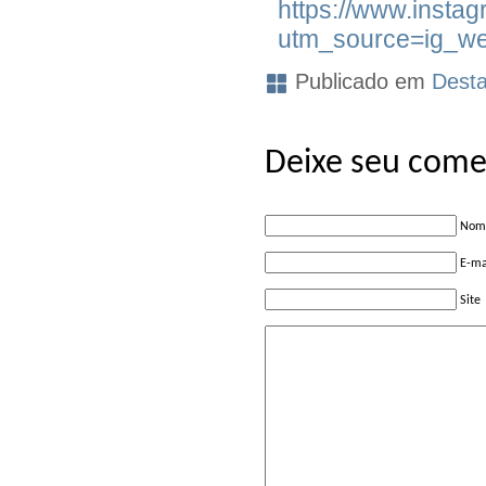
https://www.insta
utm_source=ig_we
Publicado em
Dest
Deixe seu come
Nome
E-ma
Site