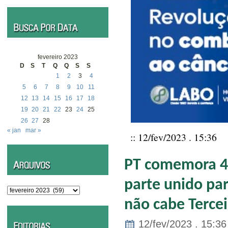
fevereiro 2023
D
S
T
Q
Q
S
S
1
2
3
4
5
6
7
8
9
10
11
12
13
14
15
16
17
18
19
20
21
22
23
24
25
26
27
28
« jan
mar »
:: 12/fev/2023 . 15:36
PT comemora 43
parte unido par
Arquivos
não cabe Tercei
12/fev/2023 . 15:36