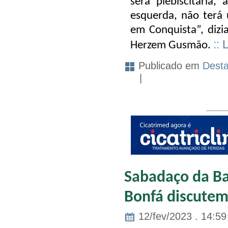
será plebiscitária,
esquerda, não terá
em Conquista”, dizi
::
Herzem Gusmão.
Publicado em
Dest
|
Sabadaço da Ba
Bonfá discutem
12/fev/2023 . 14:59