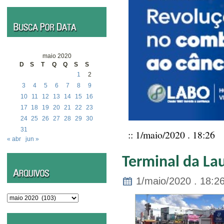
maio 2020
D
S
T
Q
Q
S
S
1
2
3
4
5
6
7
8
9
10
11
12
13
14
15
16
17
18
19
20
21
22
23
24
25
26
27
28
29
30
31
:: 1/maio/2020 . 18:26
« abr
jun »
Terminal da Lau
1/maio/2020 . 18:2
Arquivos