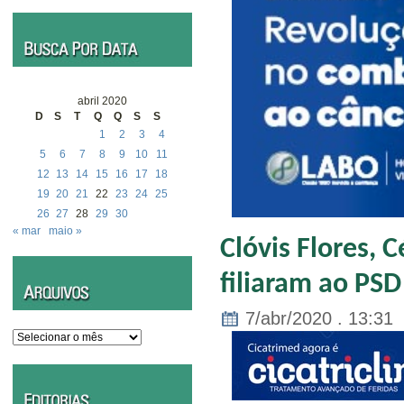
abril 2020
D
S
T
Q
Q
S
S
1
2
3
4
5
6
7
8
9
10
11
12
13
14
15
16
17
18
19
20
21
22
23
24
25
26
27
28
29
30
« mar
maio »
Clóvis Flores, 
filiaram ao PSD
7/abr/2020 . 13:31
Arquivos