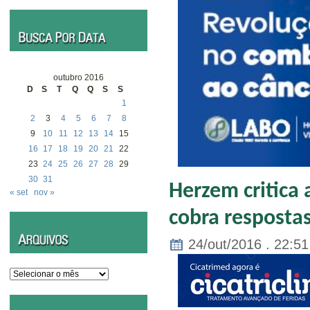
outubro 2016
D
S
T
Q
Q
S
S
1
2
3
4
5
6
7
8
9
10
11
12
13
14
15
16
17
18
19
20
21
22
23
24
25
26
27
28
29
30
31
Herzem critica 
« set
nov »
cobra respostas
24/out/2016 . 22:51
Arquivos