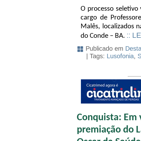
O processo seletivo 
cargo de Professor
Malês, localizados 
:: L
do Conde – BA.
Publicado em
Dest
| Tags:
Lusofonia
,
S
Conquista: Em 
premiação do L