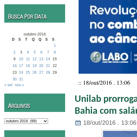
outubro 2016
D
S
T
Q
Q
S
S
1
2
3
4
5
6
7
8
9
10
11
12
13
14
15
16
17
18
19
20
21
22
23
24
25
26
27
28
29
30
31
:: 18/out/2016 . 13:06
« set
nov »
Unilab prorroga
Bahia com salár
Arquivos
18/out/2016 . 13:06