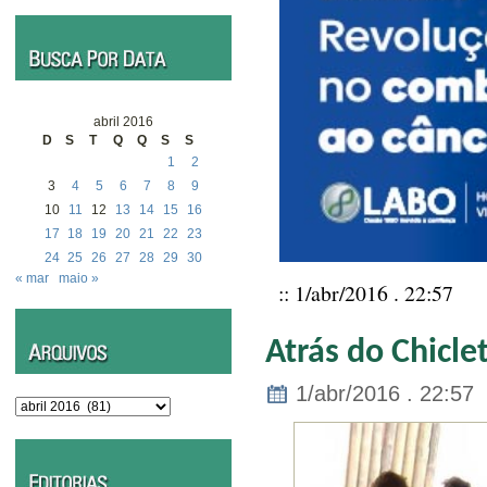
abril 2016
D
S
T
Q
Q
S
S
1
2
3
4
5
6
7
8
9
10
11
12
13
14
15
16
17
18
19
20
21
22
23
24
25
26
27
28
29
30
« mar
maio »
:: 1/abr/2016 . 22:57
Atrás do Chicle
1/abr/2016 . 22:57
Arquivos