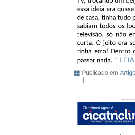
TV, trocando um bei
essa ideia era quas
de casa, tinha tudo 
sabiam todos os loc
televisão, só não 
curta. O jeito era s
tinha erro! Dentro 
:: LEI
passar nada.
Publicado em
Artig
|