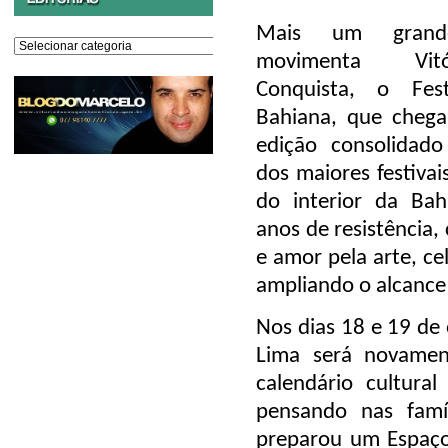
Mais um grand
Editorias
movimenta Vi
Conquista,
o Fest
Bahiana
, que cheg
edição
consolidad
dos maiores festivai
do interior da Ba
anos de resistência, 
e amor pela arte
, c
ampliando o alcance
Nos dias
18 e 19 de
Lima
será novament
calendário cultural
pensando nas famí
preparou um
Espaço