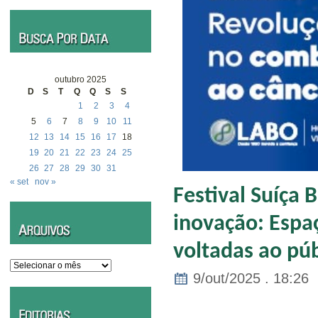
outubro 2025
D
S
T
Q
Q
S
S
1
2
3
4
5
6
7
8
9
10
11
12
13
14
15
16
17
18
19
20
21
22
23
24
25
26
27
28
29
30
31
« set
nov »
Festival Suíça 
inovação: Espaç
voltadas ao púb
Arquivos
9/out/2025 . 18:26