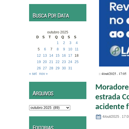
outubro 2025
D
S
T
Q
Q
S
S
1
2
3
4
5
6
7
8
9
10
11
12
13
14
15
16
17
18
19
20
21
22
23
24
25
26
27
28
29
30
31
:: 4/out/2025 . 17:05
« set
nov »
Moradores
estrada C
acidente f
Arquivos
4/out/2025 . 17: