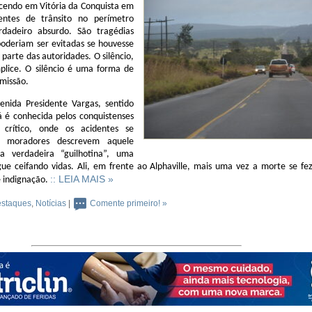
cendo em Vitória da Conquista em
entes de trânsito no perímetro
dadeiro absurdo. São tragédias
poderiam ser evitadas se houvesse
parte das autoridades. O silêncio,
plice. O silêncio é uma forma de
missão.
enida Presidente Vargas, sentido
já é conhecida pelos conquistenses
rítico, onde os acidentes se
s moradores descrevem aquele
a verdadeira
“guilhotina”
, uma
ue ceifando vidas. Ali, em frente ao Alphaville, mais uma vez a morte se fe
:: LEIA MAIS »
 indignação.
staques
,
Notícias
|
Comente primeiro! »