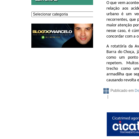
O que vem aconte
relação aos acid
Editorias
urbano é um ver
recorrentes, que 
maior atenção por 
nesse caso, é cúm
concordar com a o
A rotatória da
Av
Barra do Choça
, 
como um ponto c
repetem. Muito
trecho como um
armadilha que seg
causando revolta e
Publicado em
De
|