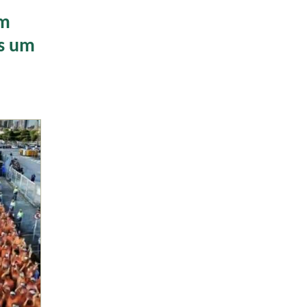
am
is um