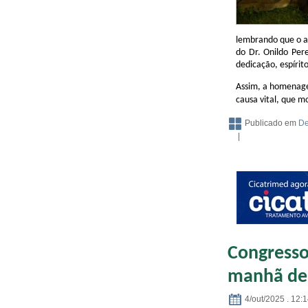
lembrando que o a
do Dr. Onildo Pere
dedicação, espíri
Assim, a homenage
causa vital, que m
Publicado em
De
|
Congresso
manhã de 
4/out/2025 . 12: