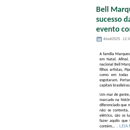
Bell Marq
sucesso d
evento co
4/out/2025 . 12:
A família Marques 
em Natal. Afinal,
nacional Bell Marq
filhos artistas, P
como em todas a
esgotaram. Portan
capitais brasileir
Um mar de gente, u
marcado na histór
diferenciado que 
não se contenta,
elétrico, são os 
fazer aquilo que
:: LEIA
contém…