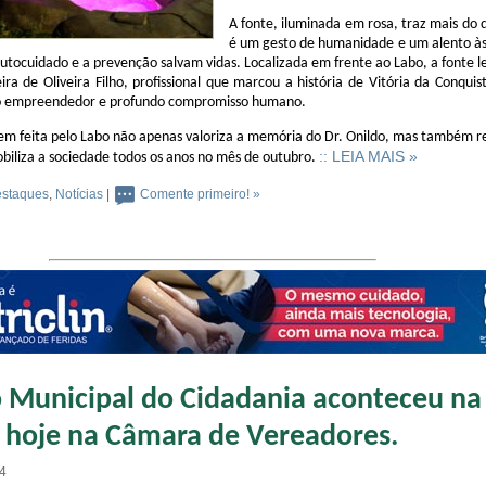
A fonte, iluminada em rosa, traz mais do 
é um gesto de humanidade e um alento às
utocuidado e a prevenção salvam vidas. Localizada em frente ao Labo, a fonte 
ira de Oliveira Filho, profissional que marcou a história de Vitória da Conqui
to empreendedor e profundo compromisso humano.
m feita pelo Labo não apenas valoriza a memória do Dr. Onildo, mas também r
:: LEIA MAIS »
obiliza a sociedade todos os anos no mês de outubro.
staques
,
Notícias
|
Comente primeiro! »
 Municipal do Cidadania aconteceu na
hoje na Câmara de Vereadores.
14