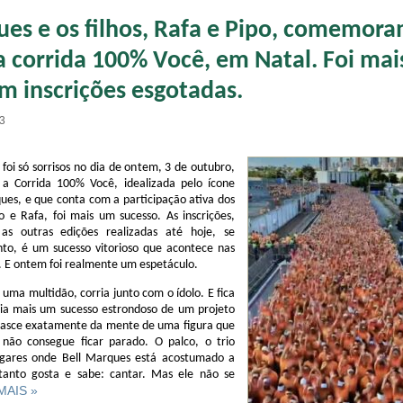
ues e os filhos, Rafa e Pipo, comemor
a corrida 100% Você, em Natal. Foi ma
m inscrições esgotadas.
33
foi só sorrisos no dia de ontem, 3 de outubro,
 a Corrida 100% Você, idealizada pelo ícone
ues, e que conta com a participação ativa dos
ipo e Rafa, foi mais um sucesso. As inscrições,
s outras edições realizadas até hoje, se
to, é um sucesso vitorioso que acontece nas
as. E ontem foi realmente um espetáculo.
ma multidão, corria junto com o ídolo. E fica
ia mais um sucesso estrondoso de um projeto
nasce exatamente da mente de uma figura que
 não consegue ficar parado. O palco, o trio
lugares onde Bell Marques está acostumado a
 tanto gosta e sabe: cantar. Mas ele não se
 MAIS »