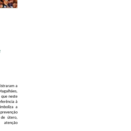
e
gistraram a
 Magalhães,
, que neste
ferência à
imboliza a
prevenção
de útero,
 atenção