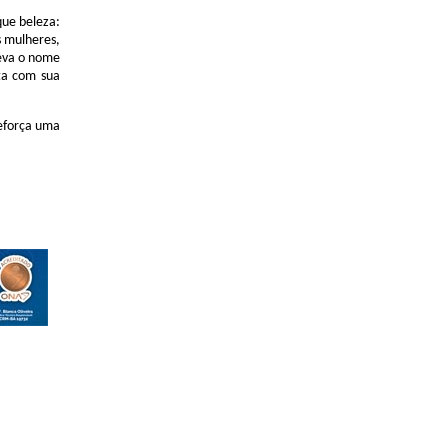
que beleza:
 mulheres,
leva o nome
sta com sua
eforça uma