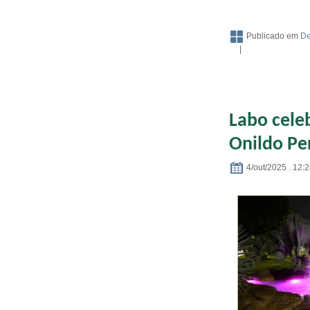
Publicado em
De
|
Labo cele
Onildo Per
4/out/2025 . 12: