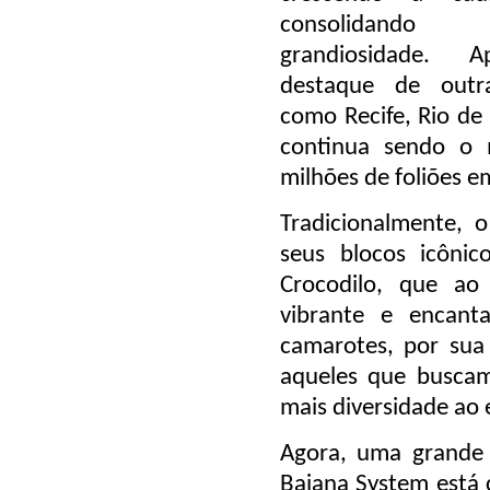
consolidan
grandiosidade. 
destaque de outra
como
Recife, Rio de
continua sendo
o 
milhões de foliões
em
Tradicionalmente, 
seus
blocos icônic
Crocodilo
, que ao 
vibrante e encan
camarotes
, por su
aqueles que buscam
mais diversidade ao 
Agora, uma
grande
Baiana System está 