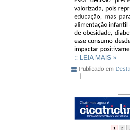
Essa decisão
preci
valorizada
, pois re
educação, mas para
alimentação infantil
de
obesidade, diabe
esse consumo desde
impactar positivamen
:: LEIA MAIS »
Publicado em
Dest
|
1
2