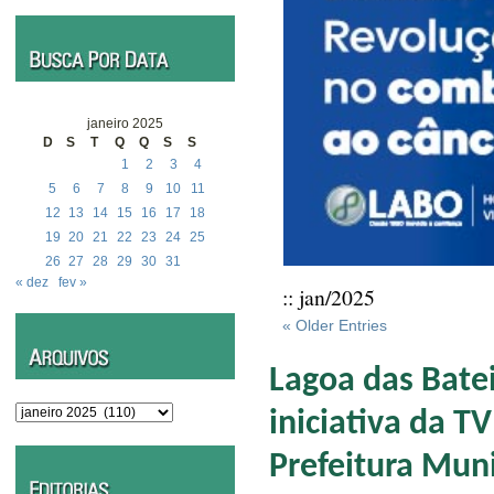
janeiro 2025
D
S
T
Q
Q
S
S
1
2
3
4
5
6
7
8
9
10
11
12
13
14
15
16
17
18
19
20
21
22
23
24
25
26
27
28
29
30
31
« dez
fev »
:: jan/2025
« Older Entries
Lagoa das Batei
Arquivos
iniciativa da T
Prefeitura Mun