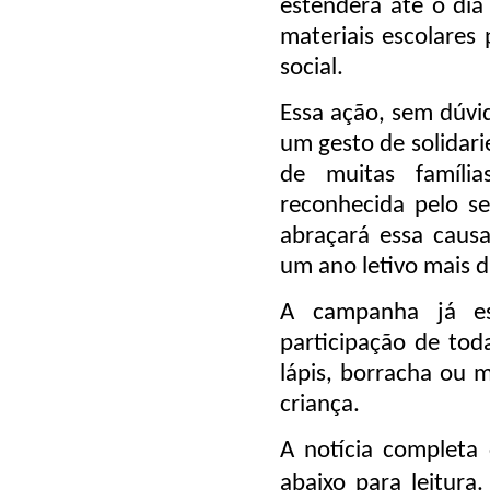
estenderá
até o dia
materiais escolares
p
social
.
Essa ação, sem dúvi
um
gesto de solidar
de muitas famíli
reconhecida pelo se
abraçará essa caus
um
ano letivo mais d
A campanha já e
participação de tod
lápis, borracha ou 
criança.
A notícia complet
abaixo para leitura