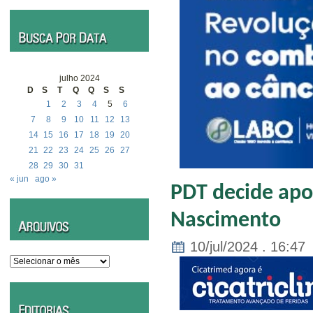
julho 2024
D
S
T
Q
Q
S
S
1
2
3
4
5
6
7
8
9
10
11
12
13
14
15
16
17
18
19
20
21
22
23
24
25
26
27
28
29
30
31
« jun
ago »
PDT decide apo
Nascimento
10/jul/2024 . 16:47
Arquivos