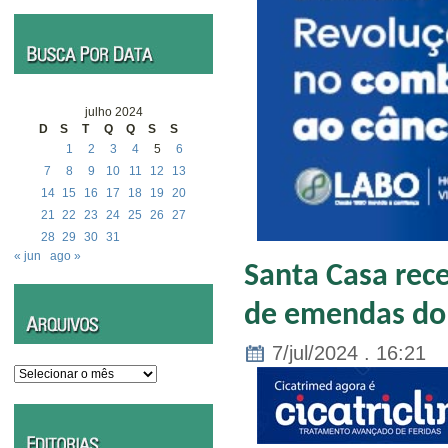
julho 2024
D
S
T
Q
Q
S
S
1
2
3
4
5
6
7
8
9
10
11
12
13
14
15
16
17
18
19
20
21
22
23
24
25
26
27
28
29
30
31
« jun
ago »
Santa Casa rec
de emendas do
7/jul/2024 . 16:21
Arquivos