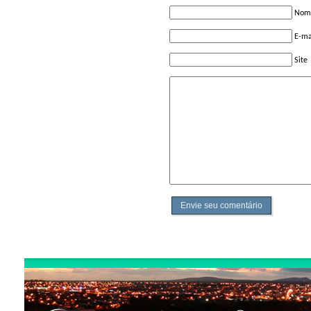
Nome
E-ma
Site
Envie seu comentário