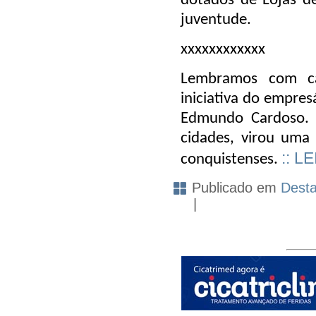
dotados de Lojas d
juventude.
xxxxxxxxxxxx
Lembramos com ca
iniciativa do empres
Edmundo Cardoso. O
cidades, virou uma
:: L
conquistenses.
Publicado em
Dest
|