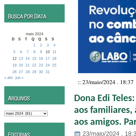
maio 2024
D
S
T
Q
Q
S
S
1
2
3
4
5
6
7
8
9
10
11
12
13
14
15
16
17
18
19
20
21
22
23
24
25
26
27
28
29
30
31
« abr
jun »
:: 23/maio/2024 . 18:37
Dona Edi Teles
aos familiares,
Arquivos
aos amigos. Par
23/maio/2024 . 18: