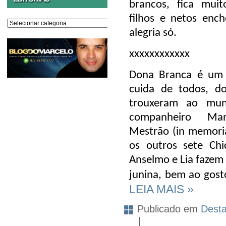
brancos, fica muit
filhos e netos enc
Editorias
alegria só.
xxxxxxxxxxxx
Dona Branca é um 
cuida de todos, do
trouxeram ao mun
companheiro Ma
Mestrão (in memoria
os outros sete Chi
Anselmo e Lia fazem
junina, bem ao gos
LEIA MAIS »
Publicado em
Dest
|