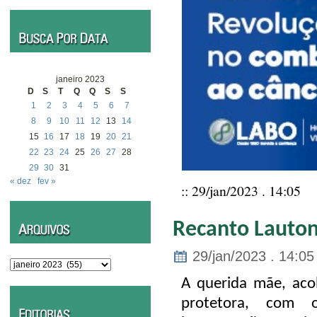
janeiro 2023
D
S
T
Q
Q
S
S
1
2
3
4
5
6
7
8
9
10
11
12
13
14
15
16
17
18
19
20
21
22
23
24
25
26
27
28
29
30
31
« dez
fev »
:: 29/jan/2023 . 14:05
Recanto Lauton
29/jan/2023 . 14:05
Arquivos
A querida mãe, acol
protetora, com o