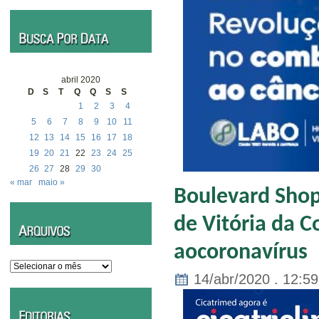
abril 2020
D
S
T
Q
Q
S
S
1
2
3
4
5
6
7
8
9
10
11
12
13
14
15
16
17
18
19
20
21
22
23
24
25
26
27
28
29
30
« mar
maio »
Boulevard Shop
de Vitória da 
aocoronavírus
Arquivos
14/abr/2020 . 12:59