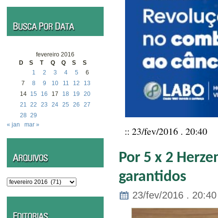
fevereiro 2016
D
S
T
Q
Q
S
S
1
2
3
4
5
6
7
8
9
10
11
12
13
14
15
16
17
18
19
20
21
22
23
24
25
26
27
28
29
« jan
mar »
:: 23/fev/2016 . 20:40
Por 5 x 2 Herze
garantidos
Arquivos
23/fev/2016 . 20:40