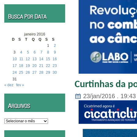
janeiro 2016
D
S
T
Q
Q
S
S
1
2
3
4
5
6
7
8
9
10
11
12
13
14
15
16
17
18
19
20
21
22
23
24
25
26
27
28
29
30
31
Curtinhas da po
« dez
fev »
23/jan/2016 . 19:43
Arquivos