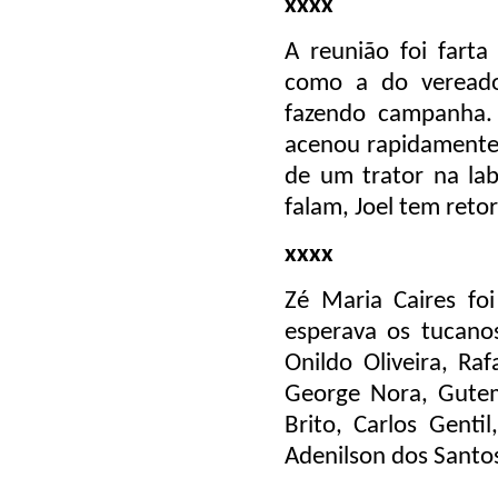
xxxx
A reunião foi farta
como a do vereado
fazendo campanha. B
acenou rapidamente 
de um trator na la
falam, Joel tem reto
xxxx
Zé Maria Caires fo
esperava os tucano
Onildo Oliveira, Ra
George Nora, Gutem
Brito, Carlos Genti
Adenilson dos Santo